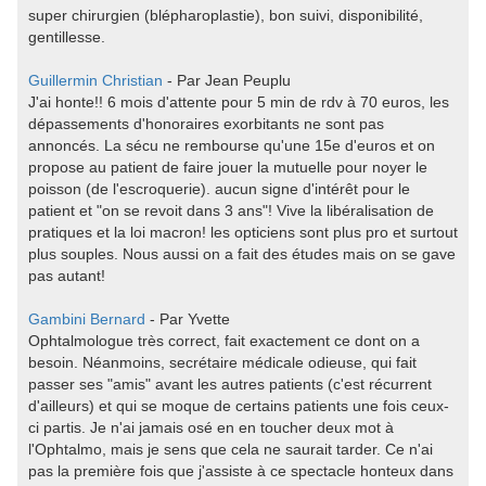
super chirurgien (blépharoplastie), bon suivi, disponibilité,
gentillesse.
Guillermin Christian
- Par Jean Peuplu
J'ai honte!! 6 mois d'attente pour 5 min de rdv à 70 euros, les
dépassements d'honoraires exorbitants ne sont pas
annoncés. La sécu ne rembourse qu'une 15e d'euros et on
propose au patient de faire jouer la mutuelle pour noyer le
poisson (de l'escroquerie). aucun signe d'intérêt pour le
patient et "on se revoit dans 3 ans"! Vive la libéralisation de
pratiques et la loi macron! les opticiens sont plus pro et surtout
plus souples. Nous aussi on a fait des études mais on se gave
pas autant!
Gambini Bernard
- Par Yvette
Ophtalmologue très correct, fait exactement ce dont on a
besoin. Néanmoins, secrétaire médicale odieuse, qui fait
passer ses "amis" avant les autres patients (c'est récurrent
d'ailleurs) et qui se moque de certains patients une fois ceux-
ci partis. Je n'ai jamais osé en en toucher deux mot à
l'Ophtalmo, mais je sens que cela ne saurait tarder. Ce n'ai
pas la première fois que j'assiste à ce spectacle honteux dans