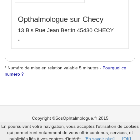
Opthalmologue sur Checy
13 Bis Rue Jean Bertin 45430 CHECY
*
* Numéro de mise en relation valable 5 minutes -
Pourquoi ce
numéro ?
Copyright ©SosOphtalmologue.fr 2015
En poursuivant votre navigation, vous acceptez l'utilisation de cookies
Mentions légales
-
Ajouter un ophtalmologue
qui permettront notamment de vous offrir contenus, services, et
publicités liés à vos centres d'intérêt.
[En savoir plus]
[OK]