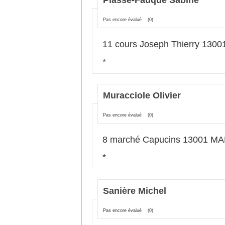
Plasse-Fauque Sabine
Pas encore évalué
(0)
11 cours Joseph Thierry 13
*
Muracciole Olivier
Pas encore évalué
(0)
8 marché Capucins 13001 M
*
Sanière Michel
Pas encore évalué
(0)