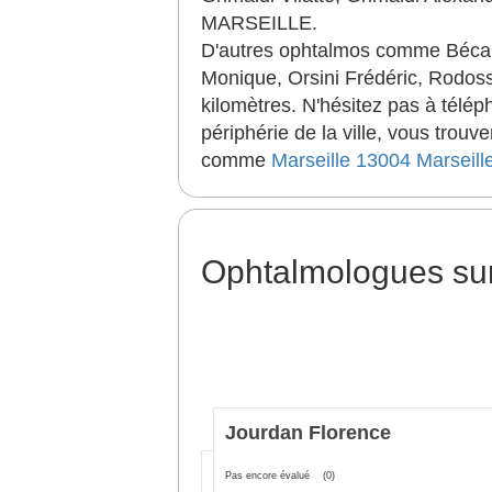
MARSEILLE.
D'autres ophtalmos comme Bécar P
Monique, Orsini Frédéric, Rodos
kilomètres. N'hésitez pas à télé
périphérie de la ville, vous tro
comme
Marseille 13004
Marseill
Ophtalmologues s
Jourdan Florence
Pas encore évalué
(0)