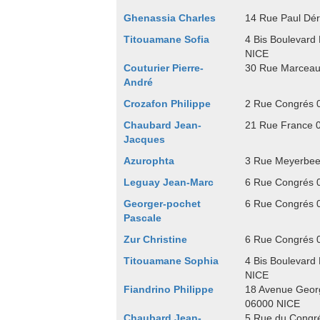
Ghenassia Charles
14 Rue Paul Dé
Titouamane Sofia
4 Bis Boulevar
NICE
Couturier Pierre-
30 Rue Marceau
André
Crozafon Philippe
2 Rue Congrés 
Chaubard Jean-
21 Rue France 
Jacques
Azurophta
3 Rue Meyerbee
Leguay Jean-Marc
6 Rue Congrés 
Georger-pochet
6 Rue Congrés 
Pascale
Zur Christine
6 Rue Congrés 
Titouamane Sophia
4 Bis Boulevar
NICE
Fiandrino Philippe
18 Avenue Geor
06000 NICE
Chaubard Jean-
5 Rue du Congr