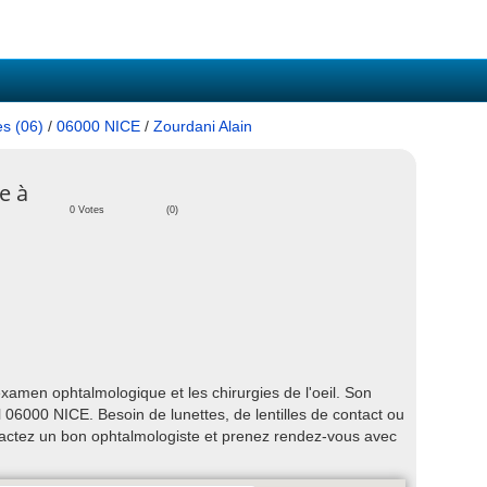
es (06)
/
06000 NICE
/
Zourdani Alain
e à
0 Votes
(0)
xamen ophtalmologique et les chirurgies de l'oeil. Son
6000 NICE. Besoin de lunettes, de lentilles de contact ou
actez un bon ophtalmologiste et prenez rendez-vous avec