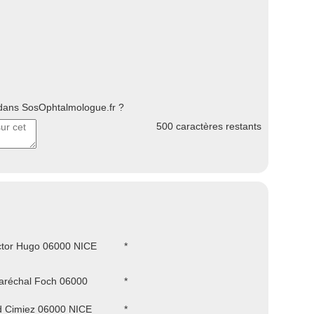
ans SosOphtalmologue.fr ?
500
caractères restants
ctor Hugo 06000 NICE
*
aréchal Foch 06000
*
d Cimiez 06000 NICE
*