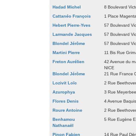
Hadad Michel
8 Boulevard Vic
Cattanéo François
1 Place Magent
Hebert Pierre-Yves
57 Boulevard Vi
Larmande Jacques
57 Boulevard Vi
Blondel Jérôme
57 Boulevard Vi
Martini Pierre
11 Bis Rue Grim
Freton Aurélien
42 Avenue du m
NICE
Blondel Jérôme
21 Rue France 
Lozivit Loïc
2 Rue Beethove
Azurophya
3 Rue Meyerbee
Flores Denis
4 Avenue Baqui
Roure Antoine
2 Rue Beethove
Benhamou
5 Rue Eugène 
Nathanaël
Pinon Fabien
14 Rue Paul Dé