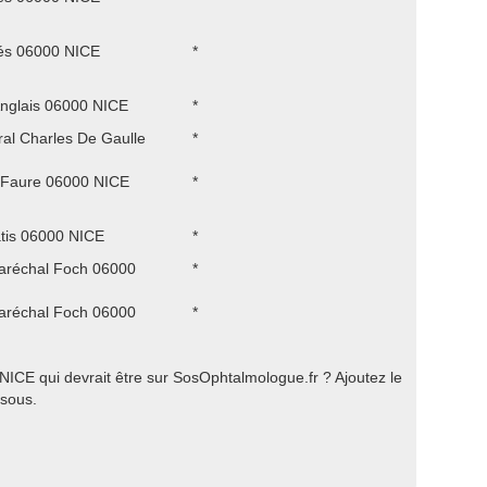
és 06000 NICE
*
nglais 06000 NICE
*
ral Charles De Gaulle
*
 Faure 06000 NICE
*
tis 06000 NICE
*
aréchal Foch 06000
*
aréchal Foch 06000
*
ICE qui devrait être sur SosOphtalmologue.fr ? Ajoutez le
ssous.