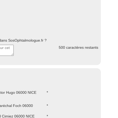
ans SosOphtalmologue.fr ?
500
caractères restants
ctor Hugo 06000 NICE
*
aréchal Foch 06000
*
d Cimiez 06000 NICE
*