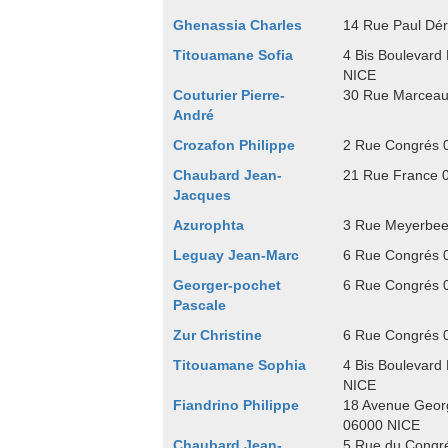
Ghenassia Charles
14 Rue Paul Dé
Titouamane Sofia
4 Bis Boulevar
NICE
Couturier Pierre-
30 Rue Marceau
André
Crozafon Philippe
2 Rue Congrés 
Chaubard Jean-
21 Rue France 
Jacques
Azurophta
3 Rue Meyerbee
Leguay Jean-Marc
6 Rue Congrés 
Georger-pochet
6 Rue Congrés 
Pascale
Zur Christine
6 Rue Congrés 
Titouamane Sophia
4 Bis Boulevar
NICE
Fiandrino Philippe
18 Avenue Geor
06000 NICE
Chaubard Jean-
5 Rue du Congr