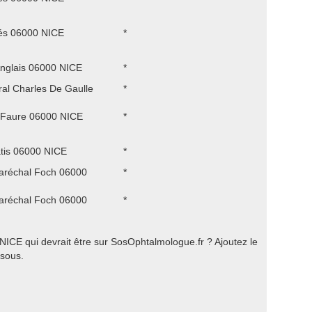
és 06000 NICE
*
nglais 06000 NICE
*
ral Charles De Gaulle
*
 Faure 06000 NICE
*
tis 06000 NICE
*
aréchal Foch 06000
*
aréchal Foch 06000
*
ICE qui devrait être sur SosOphtalmologue.fr ? Ajoutez le
ssous.