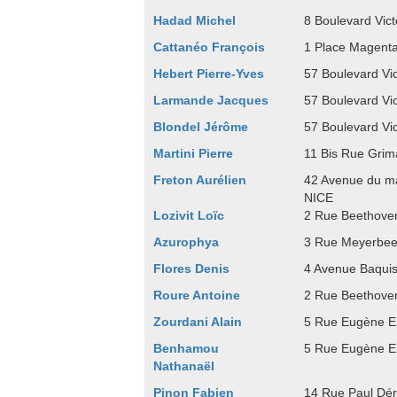
Hadad Michel
8 Boulevard Vic
Cattanéo François
1 Place Magent
Hebert Pierre-Yves
57 Boulevard Vi
Larmande Jacques
57 Boulevard Vi
Blondel Jérôme
57 Boulevard Vi
Martini Pierre
11 Bis Rue Grim
Freton Aurélien
42 Avenue du m
NICE
Lozivit Loïc
2 Rue Beethove
Azurophya
3 Rue Meyerbee
Flores Denis
4 Avenue Baqui
Roure Antoine
2 Rue Beethove
Zourdani Alain
5 Rue Eugène 
Benhamou
5 Rue Eugène 
Nathanaël
Pinon Fabien
14 Rue Paul Dé