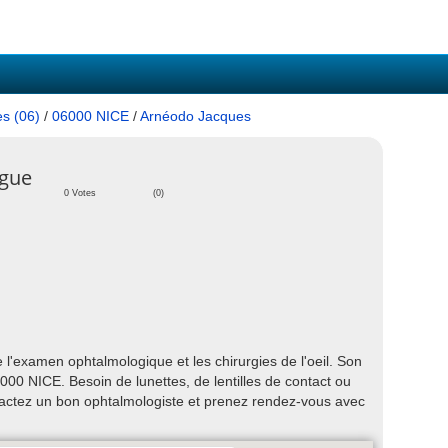
es (06)
/
06000 NICE
/
Arnéodo Jacques
ogue
0 Votes
(0)
'examen ophtalmologique et les chirurgies de l'oeil. Son
00 NICE. Besoin de lunettes, de lentilles de contact ou
actez un bon ophtalmologiste et prenez rendez-vous avec