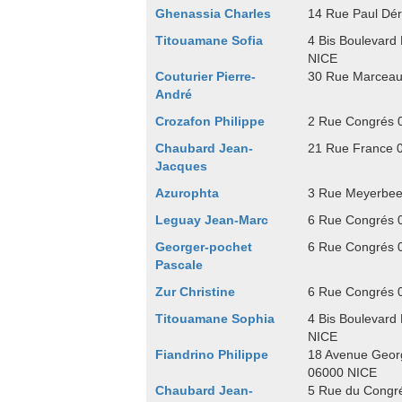
Ghenassia Charles
14 Rue Paul Dé
Titouamane Sofia
4 Bis Boulevar
NICE
Couturier Pierre-
30 Rue Marceau
André
Crozafon Philippe
2 Rue Congrés 
Chaubard Jean-
21 Rue France 
Jacques
Azurophta
3 Rue Meyerbee
Leguay Jean-Marc
6 Rue Congrés 
Georger-pochet
6 Rue Congrés 
Pascale
Zur Christine
6 Rue Congrés 
Titouamane Sophia
4 Bis Boulevar
NICE
Fiandrino Philippe
18 Avenue Geor
06000 NICE
Chaubard Jean-
5 Rue du Congr