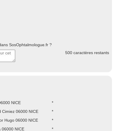
ans SosOphtalmologue.fr ?
500
caractères restants
06000 NICE
*
d Cimiez 06000 NICE
*
tor Hugo 06000 NICE
*
a 06000 NICE
*