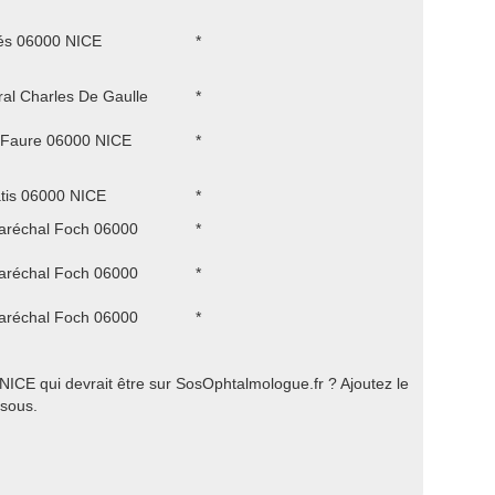
és 06000 NICE
*
ral Charles De Gaulle
*
 Faure 06000 NICE
*
tis 06000 NICE
*
aréchal Foch 06000
*
aréchal Foch 06000
*
aréchal Foch 06000
*
ICE qui devrait être sur SosOphtalmologue.fr ? Ajoutez le
ssous.