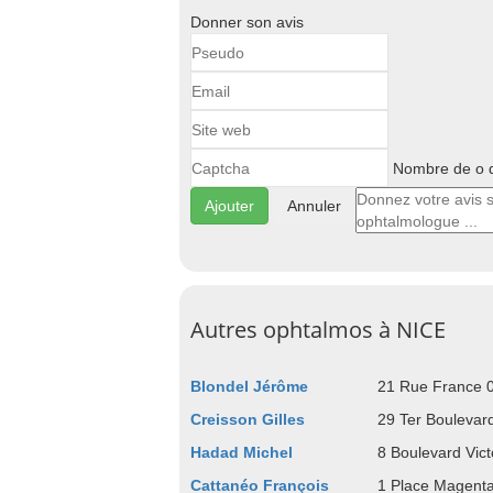
Donner son avis
Nombre de o d
Annuler
Autres ophtalmos à NICE
Blondel Jérôme
21 Rue France 
Creisson Gilles
29 Ter Boulevar
Hadad Michel
8 Boulevard Vic
Cattanéo François
1 Place Magent