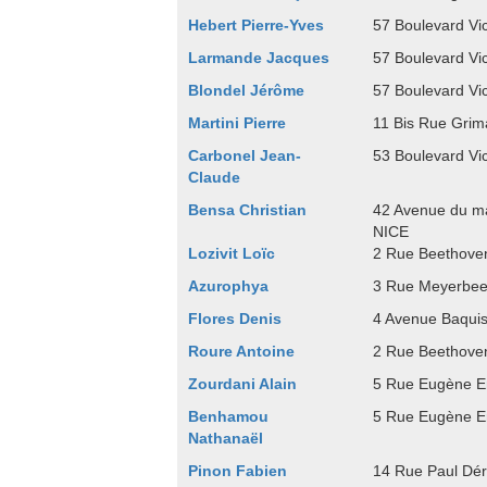
Hebert Pierre-Yves
57 Boulevard Vi
Larmande Jacques
57 Boulevard Vi
Blondel Jérôme
57 Boulevard Vi
Martini Pierre
11 Bis Rue Grim
Carbonel Jean-
53 Boulevard Vi
Claude
Bensa Christian
42 Avenue du m
NICE
Lozivit Loïc
2 Rue Beethove
Azurophya
3 Rue Meyerbee
Flores Denis
4 Avenue Baqui
Roure Antoine
2 Rue Beethove
Zourdani Alain
5 Rue Eugène 
Benhamou
5 Rue Eugène 
Nathanaël
Pinon Fabien
14 Rue Paul Dé