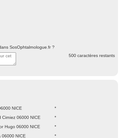
ans SosOphtalmologue.fr ?
500
caractères restants
06000 NICE
*
d Cimiez 06000 NICE
*
tor Hugo 06000 NICE
*
a 06000 NICE
*