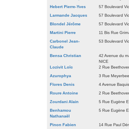
Hebert Pierre-Yves
57 Boulevard Vi
Larmande Jacques
57 Boulevard Vi
Blondel Jérôme
57 Boulevard Vi
Martini Pierre
11 Bis Rue Grim
Carbonel Jean-
53 Boulevard Vi
Claude
Bensa Christian
42 Avenue du m
NICE
Lozivit Loïc
2 Rue Beethove
Azurophya
3 Rue Meyerbee
Flores Denis
4 Avenue Baqui
Roure Antoine
2 Rue Beethove
Zourdani Alain
5 Rue Eugène 
Benhamou
5 Rue Eugène 
Nathanaël
Pinon Fabien
14 Rue Paul Dé