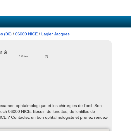
es (06)
/
06000 NICE
/
Lagier Jacques
e à
0 Votes
(0)
examen ophtalmologique et les chirurgies de l'oeil. Son
ch 06000 NICE. Besoin de lunettes, de lentilles de
NICE ? Contactez un bon ophtalmologiste et prenez rendez-