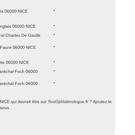
és 06000 NICE
*
nglais 06000 NICE
*
ral Charles De Gaulle
*
 Faure 06000 NICE
*
tis 06000 NICE
*
aréchal Foch 06000
*
aréchal Foch 06000
*
ICE qui devrait être sur SosOphtalmologue.fr ? Ajoutez le
ssous.