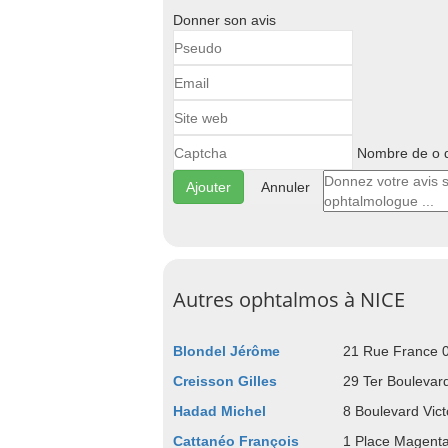
Donner son avis
Nombre de o d
Annuler
Autres ophtalmos à NICE
Blondel Jérôme
21 Rue France 
Creisson Gilles
29 Ter Boulevar
Hadad Michel
8 Boulevard Vic
Cattanéo François
1 Place Magent