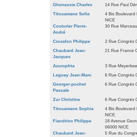
Ghenassia Charles
14 Rue Paul Dé
Titouamane Sofia
4 Bis Boulevar
NICE
Couturier Pierre-
30 Rue Marceau
André
Crozafon Philippe
2 Rue Congrés 
Chaubard Jean-
21 Rue France 
Jacques
Azurophta
3 Rue Meyerbee
Leguay Jean-Marc
6 Rue Congrés 
Georger-pochet
6 Rue Congrés 
Pascale
Zur Christine
6 Rue Congrés 
Titouamane Sophia
4 Bis Boulevar
NICE
Fiandrino Philippe
18 Avenue Geor
06000 NICE
Chaubard Jean-
5 Rue du Congr