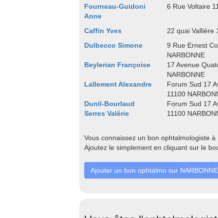
Fourneau-Guidoni
6 Rue Voltaire
Anne
Caffin Yves
22 quai Valliè
Dulbecco Simone
9 Rue Ernest C
NARBONNE
Beylerian Françoise
17 Avenue Quat
NARBONNE
Lallement Alexandre
Forum Sud 17 A
11100 NARBON
Dunil-Bourlaud
Forum Sud 17 A
Serres Valérie
11100 NARBON
Vous connaissez un bon ophtalmologiste à
Ajoutez le simplement en cliquant sur le bo
Ajouter un bon ophtalmo sur NARBONNE