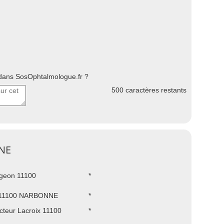
ans SosOphtalmologue.fr ?
500
caractères restants
NE
igeon 11100
*
re 11100 NARBONNE
*
cteur Lacroix 11100
*