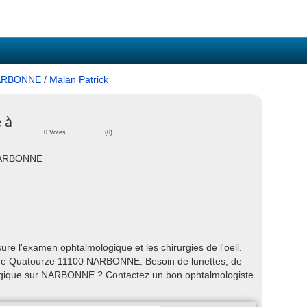
ARBONNE
/
Malan Patrick
 à
0 Votes
(0)
 NARBONNE
 l'examen ophtalmologique et les chirurgies de l'oeil.
ue Quatourze 11100 NARBONNE. Besoin de lunettes, de
ologique sur NARBONNE ? Contactez un bon ophtalmologiste