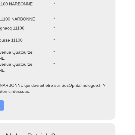
 11100 NARBONNE
*
re 11100 NARBONNE
*
ognacq 11100
*
ourze 11100
*
venue Quatourze
*
NE
venue Quatourze
*
NE
 NARBONNE qui devrait être sur SosOphtalmologue.fr ?
uton ci-dessous.