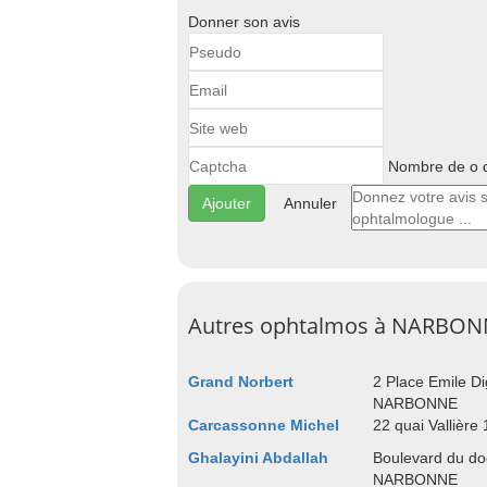
Donner son avis
Nombre de o d
Annuler
Autres ophtalmos à NARBON
Grand Norbert
2 Place Emile D
NARBONNE
Carcassonne Michel
22 quai Valliè
Ghalayini Abdallah
Boulevard du do
NARBONNE