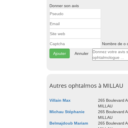
Donner son avis
Nombre de o d
Annuler
Autres ophtalmos à MILLAU
Villain Max
265 Boulevard A
MILLAU
Michau Stéphanie
265 Boulevard A
MILLAU
Belmajdoub Mariam
265 Boulevard A