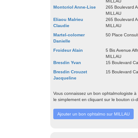
MILLAU
Montcriol Anne-Lise
265 Boulevard A
MILLAU
Eliaou Malrieu
265 Boulevard A
Claudie
MILLAU
Martel-colomer
50 Place Consu
Danielle
Froideur Alain
5 Bis Avenue Al
MILLAU
Bresdin Yvan
15 Boulevard C
Bresdin Crouzet
15 Boulevard C
Jacqueline
Vous connaissez un bon ophtalmologiste à 
le simplement en cliquant sur le bouton ci-
Ajouter un bon ophtalmo sur MILLAU