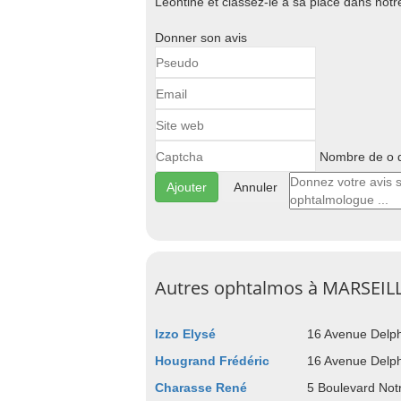
Leontine et classez-le à sa place dans no
Donner son avis
Nombre de o d
Annuler
Autres ophtalmos à MARSEIL
Izzo Elysé
16 Avenue Del
Hougrand Frédéric
16 Avenue Del
Charasse René
5 Boulevard No