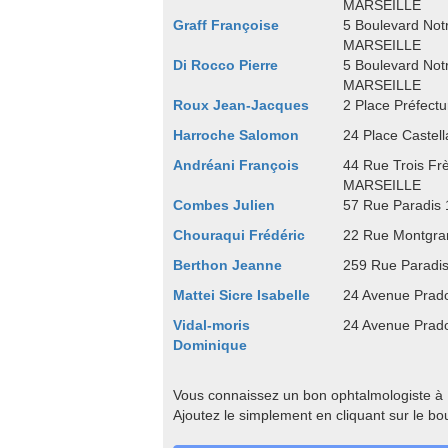
MARSEILLE
Graff Françoise
5 Boulevard No
MARSEILLE
Di Rocco Pierre
5 Boulevard No
MARSEILLE
Roux Jean-Jacques
2 Place Préfec
Harroche Salomon
24 Place Caste
Andréani François
44 Rue Trois Fr
MARSEILLE
Combes Julien
57 Rue Paradis
Chouraqui Frédéric
22 Rue Montgr
Berthon Jeanne
259 Rue Paradi
Mattei Sicre Isabelle
24 Avenue Pra
Vidal-moris
24 Avenue Pra
Dominique
Vous connaissez un bon ophtalmologiste à
Ajoutez le simplement en cliquant sur le bo