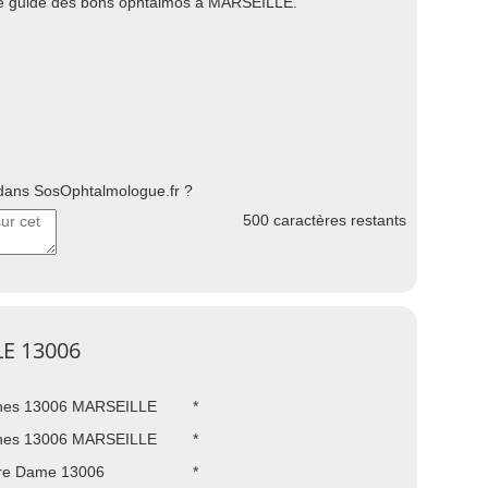
tre guide des bons ophtalmos à MARSEILLE.
ans SosOphtalmologue.fr ?
500
caractères restants
LE 13006
phes 13006 MARSEILLE
*
phes 13006 MARSEILLE
*
tre Dame 13006
*