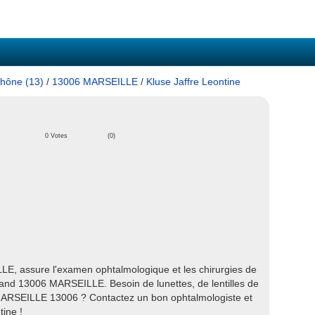
hône (13)
/
13006 MARSEILLE
/
Kluse Jaffre Leontine
0 Votes
(0)
LE, assure l'examen ophtalmologique et les chirurgies de
rand 13006 MARSEILLE. Besoin de lunettes, de lentilles de
 MARSEILLE 13006 ? Contactez un bon ophtalmologiste et
ine !