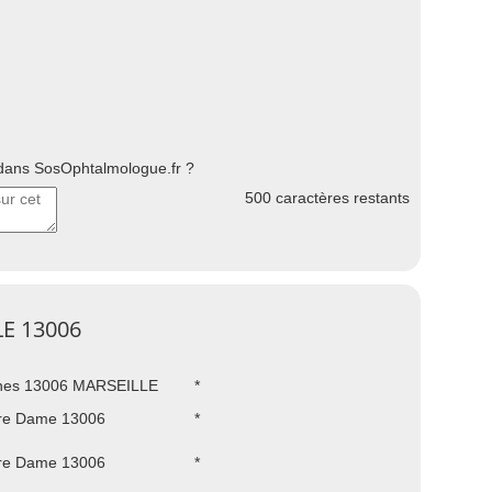
ans SosOphtalmologue.fr ?
500
caractères restants
LE 13006
phes 13006 MARSEILLE
*
tre Dame 13006
*
tre Dame 13006
*