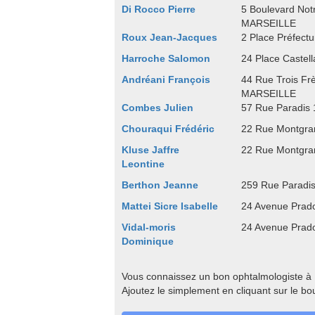
Di Rocco Pierre
5 Boulevard No
MARSEILLE
Roux Jean-Jacques
2 Place Préfec
Harroche Salomon
24 Place Caste
Andréani François
44 Rue Trois Fr
MARSEILLE
Combes Julien
57 Rue Paradis
Chouraqui Frédéric
22 Rue Montgr
Kluse Jaffre
22 Rue Montgr
Leontine
Berthon Jeanne
259 Rue Paradi
Mattei Sicre Isabelle
24 Avenue Pra
Vidal-moris
24 Avenue Pra
Dominique
Vous connaissez un bon ophtalmologiste à
Ajoutez le simplement en cliquant sur le bo