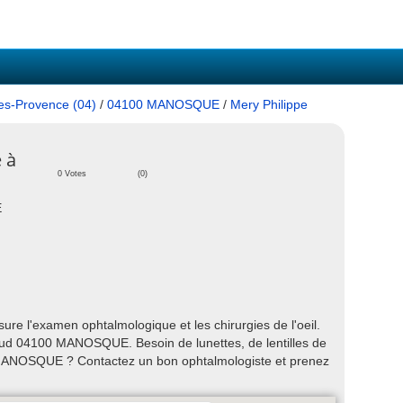
es-Provence (04)
/
04100 MANOSQUE
/
Mery Philippe
 à
0 Votes
(0)
E
e l'examen ophtalmologique et les chirurgies de l'oeil.
aud 04100 MANOSQUE. Besoin de lunettes, de lentilles de
 MANOSQUE ? Contactez un bon ophtalmologiste et prenez