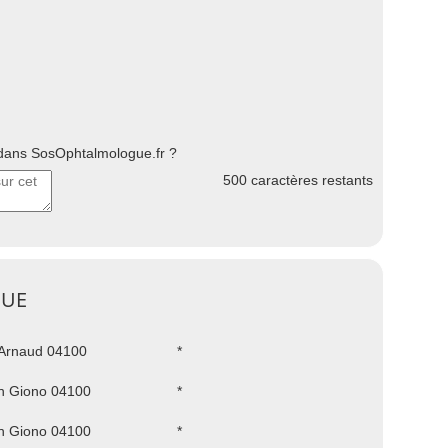
ans SosOphtalmologue.fr ?
500
caractères restants
QUE
 Arnaud 04100
*
n Giono 04100
*
n Giono 04100
*