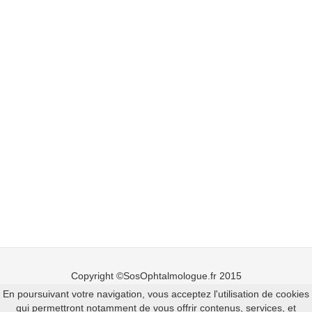
Copyright ©SosOphtalmologue.fr 2015
En poursuivant votre navigation, vous acceptez l'utilisation de cookies
Mentions légales
-
Ajouter un ophtalmologue
qui permettront notamment de vous offrir contenus, services, et