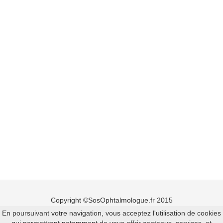
Copyright ©SosOphtalmologue.fr 2015
En poursuivant votre navigation, vous acceptez l'utilisation de cookies
Mentions légales
-
Ajouter un ophtalmologue