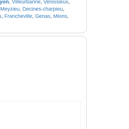
yon
,
Villeurbanne
,
Venissieux
,
,
Meyzieu
,
Decines-charpieu
,
s
,
Francheville
,
Genas
,
Mions
,