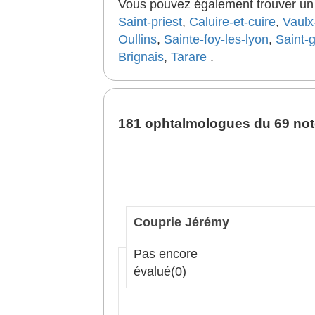
Vous pouvez également trouver un b
Saint-priest
,
Caluire-et-cuire
,
Vaulx
Oullins
,
Sainte-foy-les-lyon
,
Saint-g
Brignais
,
Tarare
.
181 ophtalmologues du 69 noté
Couprie Jérémy
Pas encore
évalué
(0)