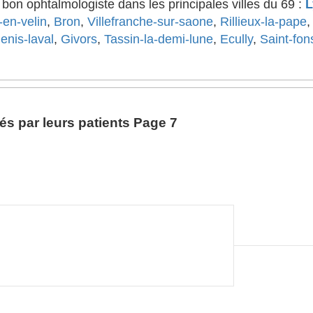
on ophtalmologiste dans les principales villes du 69 :
L
-en-velin
,
Bron
,
Villefranche-sur-saone
,
Rillieux-la-pape
enis-laval
,
Givors
,
Tassin-la-demi-lune
,
Ecully
,
Saint-fon
s par leurs patients Page 7