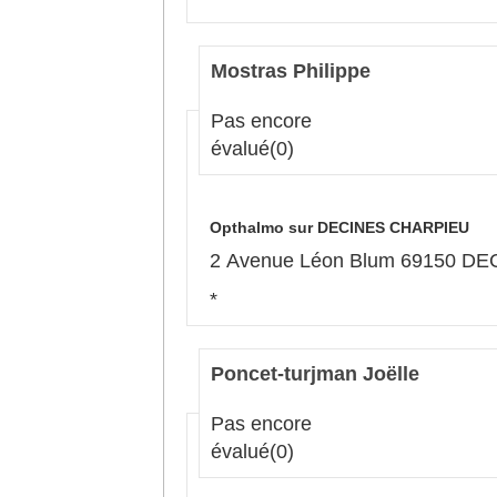
Mostras Philippe
Pas encore
évalué
(0)
Opthalmo sur DECINES CHARPIEU
2 Avenue Léon Blum 69150 D
*
Poncet-turjman Joëlle
Pas encore
évalué
(0)