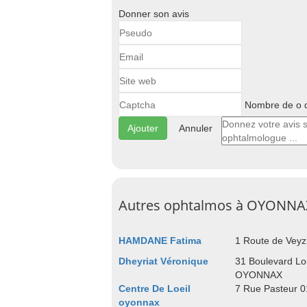
Donner son avis
Nombre de o d
Annuler
Autres ophtalmos à OYONNA
HAMDANE Fatima
1 Route de Vey
Dheyriat Véronique
31 Boulevard Lo
OYONNAX
Centre De Loeil
7 Rue Pasteur
oyonnax