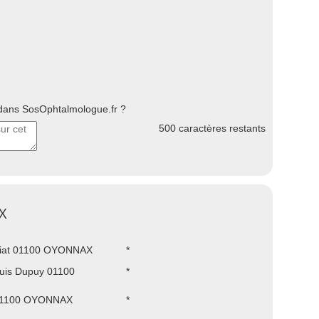
ans SosOphtalmologue.fr ?
500
caractères restants
X
ziat 01100 OYONNAX
*
uis Dupuy 01100
*
 01100 OYONNAX
*