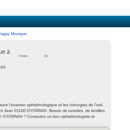
Pagay Monique
ue à
0 Votes
(0)
NAX
 l'examen ophtalmologique et les chirurgies de l'oeil.
int Jean 01100 OYONNAX. Besoin de lunettes, de lentilles
sur OYONNAX ? Contactez un bon ophtalmologiste et