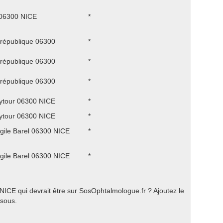
06300 NICE
*
 république 06300
*
 république 06300
*
 république 06300
*
ytour 06300 NICE
*
ytour 06300 NICE
*
rgile Barel 06300 NICE
*
rgile Barel 06300 NICE
*
ICE qui devrait être sur SosOphtalmologue.fr ? Ajoutez le
ssous.