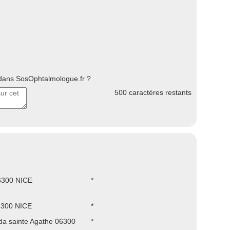
ans SosOphtalmologue.fr ?
500
caractères restants
6300 NICE
*
6300 NICE
*
da sainte Agathe 06300
*