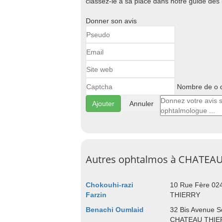
classez-le à sa place dans notre guide 
Donner son avis
Nombre de o d
Annuler
Autres ophtalmos à CHATEA
Chokouhi-razi
10 Rue Fère 0
Farzin
THIERRY
Benachi Oumlaid
32 Bis Avenue S
CHATEAU THIE