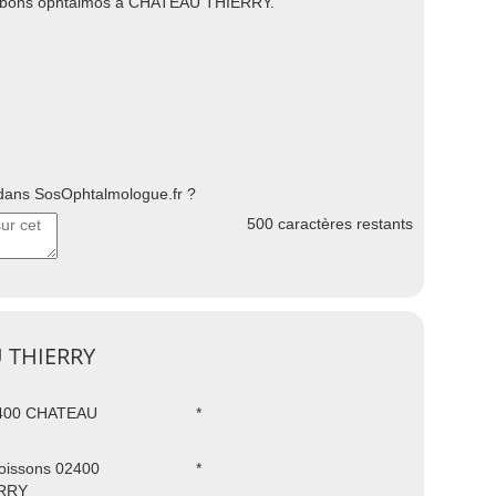
des bons ophtalmos à CHATEAU THIERRY.
ans SosOphtalmologue.fr ?
500
caractères restants
U THIERRY
2400 CHATEAU
*
oissons 02400
*
RRY