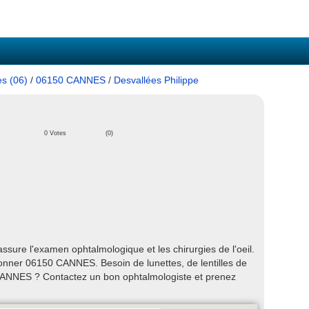
es (06)
/
06150 CANNES
/
Desvallées Philippe
0 Votes
(0)
sure l'examen ophtalmologique et les chirurgies de l'oeil.
onner 06150 CANNES. Besoin de lunettes, de lentilles de
CANNES ? Contactez un bon ophtalmologiste et prenez