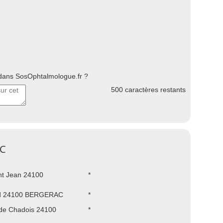
ans SosOphtalmologue.fr ?
500
caractères restants
AC
nt Jean 24100
*
ud 24100 BERGERAC
*
de Chadois 24100
*