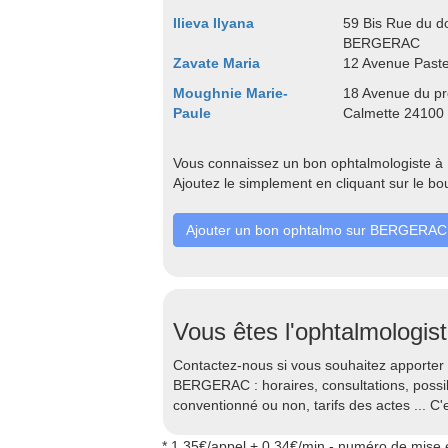
Ilieva Ilyana
59 Bis Rue du d
BERGERAC
Zavate Maria
12 Avenue Pas
Moughnie Marie-
18 Avenue du pr
Paule
Calmette 2410
Vous connaissez un bon ophtalmologiste à
Ajoutez le simplement en cliquant sur le bo
Ajouter un bon ophtalmo sur BERGERAC
Vous êtes l'ophtalmologis
Contactez-nous si vous souhaitez apporter 
BERGERAC : horaires, consultations, possib
conventionné ou non, tarifs des actes ... C'e
* 1.35€/appel + 0.34€/min - numéro de mise e