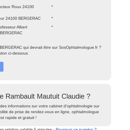
octeur Roux 24100
*
teur 24100 BERGERAC
*
ofesseur Albert
*
0 BERGERAC
 BERGERAC qui devrait être sur SosOphtalmologue.fr ?
uton ci-dessous.
te Rambault Mautuit Claudie ?
des informations sur votre cabinet d'ophtalmologie sur
ilité de prise de rendez-vous en ligne, ophtalmologue
st rapide et gratuit !
n relation valable 5 minutes -
Pourquoi ce numéro ?