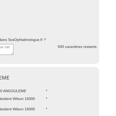
ans SosOphtalmologue.fr ?
500
caractères restants
LEME
000 ANGOULEME
*
ésident Wilson 16000
*
ésident Wilson 16000
*