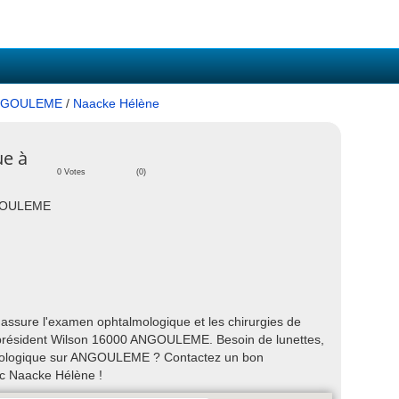
NGOULEME
/
Naacke Hélène
ue à
0 Votes
(0)
NGOULEME
sure l'examen ophtalmologique et les chirurgies de
u président Wilson 16000 ANGOULEME. Besoin de lunettes,
talmologique sur ANGOULEME ? Contactez un bon
ec Naacke Hélène !