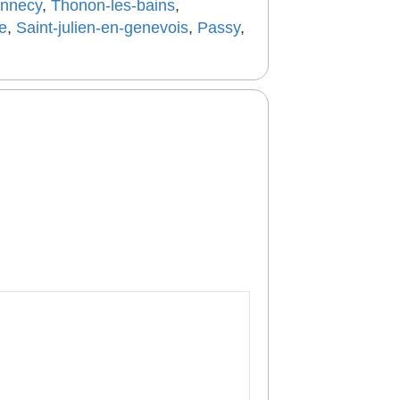
nnecy
,
Thonon-les-bains
,
e
,
Saint-julien-en-genevois
,
Passy
,