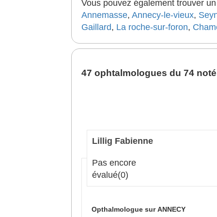
Vous pouvez également trouver un b
Annemasse
,
Annecy-le-vieux
,
Sey
Gaillard
,
La roche-sur-foron
,
Chamo
47 ophtalmologues du 74 notés
Lillig Fabienne
Pas encore
évalué
(0)
Opthalmologue sur ANNECY