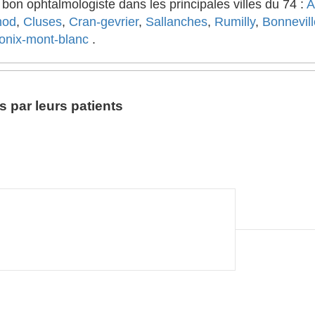
on ophtalmologiste dans les principales villes du 74 :
A
nod
,
Cluses
,
Cran-gevrier
,
Sallanches
,
Rumilly
,
Bonnevill
nix-mont-blanc
.
 par leurs patients