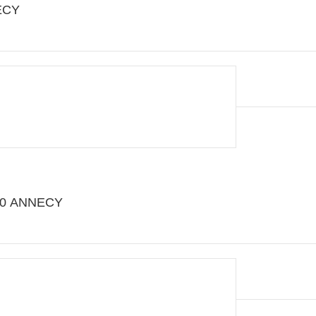
NECY
000 ANNECY