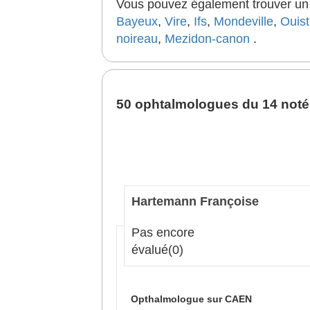
Vous pouvez également trouver un b
Bayeux
,
Vire
,
Ifs
,
Mondeville
,
Ouis
noireau
,
Mezidon-canon
.
50 ophtalmologues du 14 notés
Hartemann Françoise
Pas encore
évalué
(0)
Opthalmologue sur CAEN