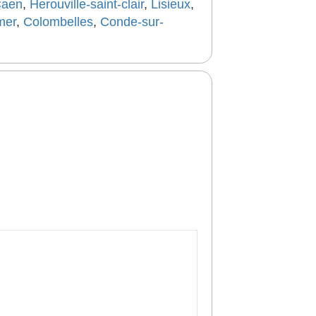
aen
,
Herouville-saint-clair
,
Lisieux
,
mer
,
Colombelles
,
Conde-sur-