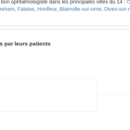
on ophtalmologiste dans les principales villes du 14 :
C
treham
,
Falaise
,
Honfleur
,
Blainville-sur-orne
,
Dives-sur-
 par leurs patients