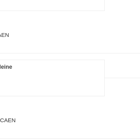
CAEN
leine
0 CAEN