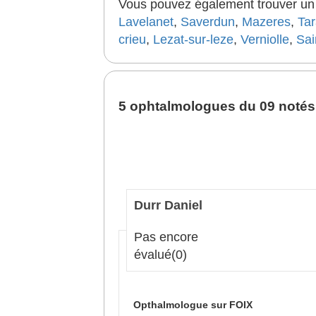
Vous pouvez également trouver un b
Lavelanet
,
Saverdun
,
Mazeres
,
Tar
crieu
,
Lezat-sur-leze
,
Verniolle
,
Sain
5 ophtalmologues du 09 notés 
Durr Daniel
Pas encore
évalué
(0)
Opthalmologue sur FOIX