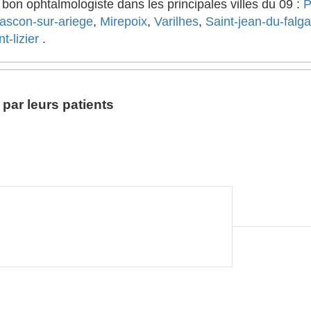
on ophtalmologiste dans les principales villes du 09 :
P
ascon-sur-ariege
,
Mirepoix
,
Varilhes
,
Saint-jean-du-falga
t-lizier
.
par leurs patients